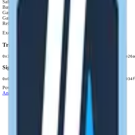
Safe Tx Gas
0
Base Gas
0
Gas Price
0
Gas Token
Native
Refund Receiver
None
Executor
0x3f90...Dee8
Transaction Data
0x3ed575987f3e64e1241342602e31b4713254e9f57573fdb09e26a
Signatures
0x0000000000000000000000003f90c4913621e6758eb8767ea934f
Powered by
ENVIO
Analytics