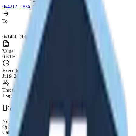
0x4212...a836
To
0x14fd...7bbf
Value
0
ETH
Execution Date
Jul 9, 2026, 08:36 AM
Threshold
1
signatures required
Gas & Technical Details
Nonce
116270
Operation
Call