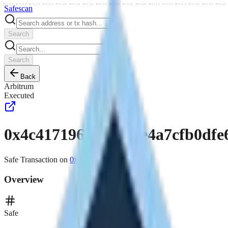
o envio envio envio envio envio envio envio envio envio envio envio envio envio envio envio envio envio
Safe
scan
Search
Search
Back
Arbitrum
Executed
0x4c41719620c4992e4a7cfb0dfe
Safe Transaction on
0x4212...a836
Overview
Safe