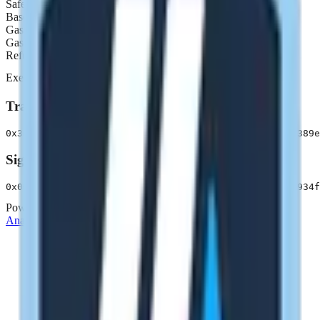
Safe Tx Gas
0
Base Gas
0
Gas Price
0
Gas Token
Native
Refund Receiver
None
Executor
0x3f90...Dee8
Transaction Data
0x3ed5759844127bb7669e923116835afa330516bdd3400a5ff389e
Signatures
0x0000000000000000000000003f90c4913621e6758eb8767ea934f
Powered by
ENVIO
Analytics