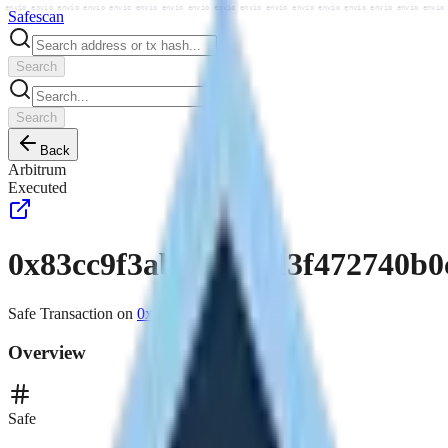
o envio envio envio envio envio envio envio envio envio envio envio envio envio envio envio envio envio
Safe
scan
Search
Search
Back
Arbitrum
Executed
0x83cc9f3ab77904c13f472740b0
Safe Transaction on
0x4212...a836
Overview
Safe