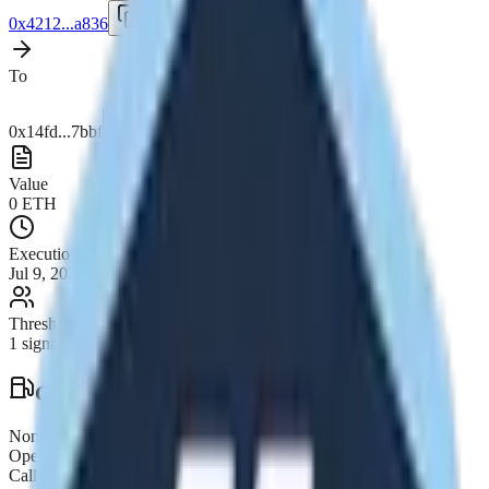
0x4212...a836
To
0x14fd...7bbf
Value
0
ETH
Execution Date
Jul 9, 2026, 08:09 AM
Threshold
1
signatures required
Gas & Technical Details
Nonce
116265
Operation
Call