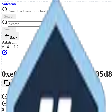
vio envio envio envio envio envio envio envio envio envio envio envio envio envio envio envio envio env
Safe
scan
Search
Search
Back
Arbitrum
v1.4.1+L2
0xe0313ce63747cf48e3f2f1835d
Created:
Jul 8, 2026, 03:22 PM
(View tx)
6