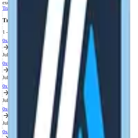
executions
Transactions
6
ERC-20 Transfers
Module Transactions
Transactions
1
-
6
of
6
0xa058033b...c67e297c
0xfd08...cbb9
Jul 10, 2026, 03:11 PM
0x6bafef2a...ca3f6b69
0xfd08...cbb9
Jul 9, 2026, 03:43 PM
0x15f9cc19...d8b1c4e5
0xfd08...cbb9
Jul 9, 2026, 10:23 AM
0xecb9133d...9d7ad089
0xfd08...cbb9
Jul 8, 2026, 06:06 PM
0xa44a8aff...0185f80b