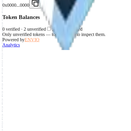
0x0000...0000
Token Balances
0
verified
·
2
unverified
Show unverified
Only unverified tokens — toggle above to inspect them.
Powered by
ENVIO
Analytics