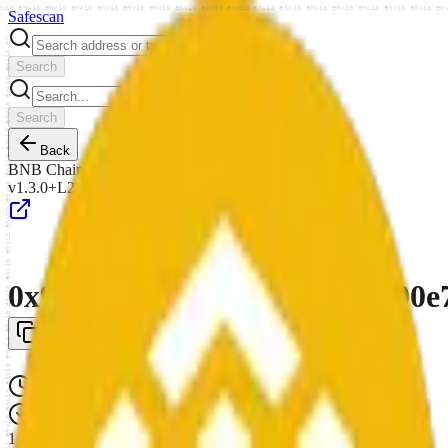
nvio envio envio envio envio envio envio envio envio envio envio envio envio envio envio envio envio en
Safe
scan
Search
Search
Back
BNB Chain
v1.3.0+L2
0x992e52fc7bf8144a20eb7c100e
Created:
Jul 8, 2026, 12:21 PM
(View tx)
1