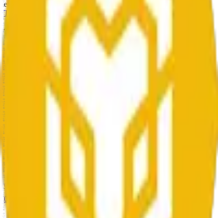
executions
Transactions
1
ERC-20 Transfers
Module Transactions
Transactions
1
-
1
of
1
0xdc57dbfa...b8d3e1fb
0x8844...a783
0.0019
BNB
Jul 8, 2026, 03:47 PM
Owners
3 of 3
Owner
1
0x6d50...5c14
Owner
2
0xe4ab...971d